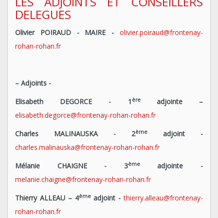
LES ADJOINTS ET CONSEILLERS
DELEGUES
Olivier POIRAUD - MAIRE -
olivier.poiraud@frontenay-
rohan-rohan.fr
– Adjoints -
ère
Elisabeth
DEGORCE
- 1
adjointe –
elisabeth.degorce@frontenay-rohan-rohan.fr
ème
Charles MALINAUSKA
-
2
adjoint -
charles.malinauska@frontenay-rohan-rohan.fr
ème
Mélanie CHAIGNE -
3
adjointe
-
melanie.chaigne@frontenay-rohan-rohan.fr
ème
Thierry ALLEAU
– 4
adjoint -
thierry.alleau@frontenay-
rohan-rohan.fr