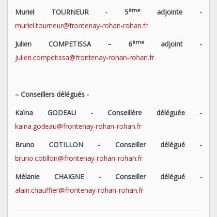
ème
Muriel TOURNEUR
-
5
adjointe -
muriel.tourneur@frontenay-rohan-rohan.fr
ème
Julien COMPETISSA
– 6
adjoint -
julien.competissa@frontenay-rohan-rohan.fr
– Conseillers délégués -
Kaïna GODEAU
- Conseillère déléguée -
kaina.godeau@frontenay-rohan-rohan.fr
Bruno COTILLON
-
Conseiller délégué
-
bruno.cotillon@frontenay-rohan-rohan.fr
Mélanie CHAIGNE -
Conseiller délégué
-
alain.chauffier@frontenay-rohan-rohan.fr